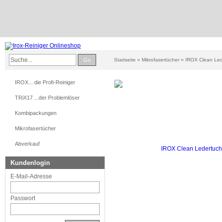
Go
Startseite
»
Mikrofasertücher
»
IROX Clean Led
IROX... die Profi-Reiniger
TRiX17 ...der Problemlöser
Kombipackungen
Mikrofasertücher
Abverkauf
Kundenlogin
E-Mail-Adresse
Passwort