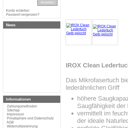
Anmelden
Konto erstellen
Passwort vergessen?
News
IROX Clean Ledertuc
Das Mikrofasertuch bi
lederähnlichen Griff
höhere Saugkapazit
Informationen
Saugfähigkeit der 
Zahlungsmethoden
Sitemap
vermittelt im feuc
Impressum
Privatsphäre und Datenschutz
der ideale Naturle
AGB
Widerrufsbelehrung