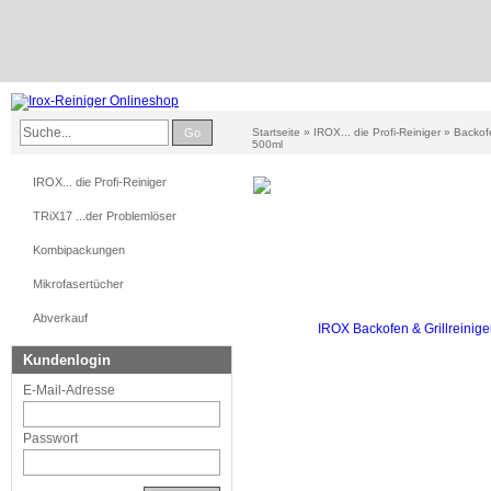
Go
Startseite
»
IROX... die Profi-Reiniger
»
Backofe
500ml
IROX... die Profi-Reiniger
TRiX17 ...der Problemlöser
Kombipackungen
Mikrofasertücher
Abverkauf
Kundenlogin
E-Mail-Adresse
Passwort