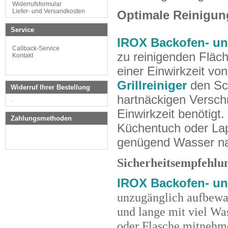
Widerrufsformular
Liefer- und Versandkosten
Optimale Reinigu
Service
IROX
Backofen- und
Callback-Service
zu reinigenden Fläc
Kontakt
einer Einwirkzeit von
Grillreiniger
den Sch
Widerruf Ihrer Bestellung
hartnäckigen Versch
.
Einwirkzeit benötig
Zahlungsmethoden
Küchentuch oder Lap
genügend Wasser na
Sicherheitsempfehlu
IROX
Backofen- und
unzugänglich aufbewa
und lange mit viel Was
oder Flasche mitnehme