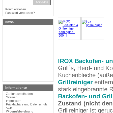
Anmelden
Konto erstellen
Passwort vergessen?
News
IROX
Backofen- und
Grill´s, Herd- und K
Kuchenbleche (auße
Grillreiniger
entfern
Informationen
stark eingebrannte
Zahlungsmethoden
Backofen- und Gril
Sitemap
Impressum
Zustand (nicht den
Privatsphäre und Datenschutz
AGB
Grillreiniger
ist geruc
Widerrufsbelehrung