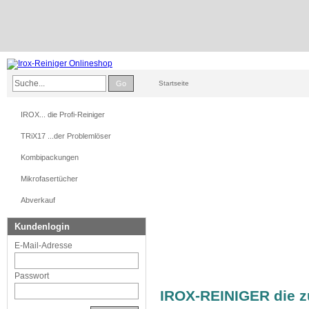
Go
Startseite
IROX... die Profi-Reiniger
TRiX17 ...der Problemlöser
Kombipackungen
Mikrofasertücher
Abverkauf
Kundenlogin
E-Mail-Adresse
Passwort
IROX-REINIGER die zu