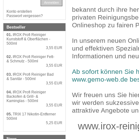
Anmelden
bekannt durch ihre he
Konto erstellen
Passwort vergessen?
privaten Reinigungsber
Onlineshop zu fairen 
Bestseller
01.
IROX Profi Reiniger
Kunststoff & Oberflächen -
In unserem neuen Onli
500ml
und effektiven Spezial
3,55 EUR
Informationen und neu
02.
IROX Profi Reiniger Fett-
& Schmutz - 500ml
3,55 EUR
Ab sofort können Sie h
03.
IROX Profi Reiniger Bad
www.gemo-web.de
bes
& Sanitär - 500ml
3,55 EUR
04.
IROX Profi Reiniger
Wir freuen uns Sie hi
Backofen & Grill- &
Kaminglas - 500ml
wir werden sukzessive
3,55 EUR
attraktive Angebote u
05.
TRIX 17 Nikotin-Entferner
500ml
5,25 EUR
www.irox-reinig
News