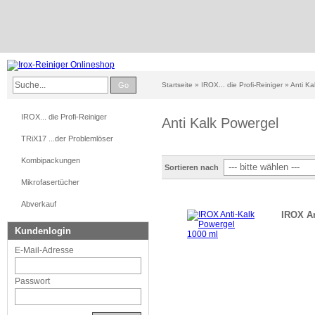
Go
Startseite
»
IROX... die Profi-Reiniger
»
Anti Ka
IROX... die Profi-Reiniger
Anti Kalk Powergel
TRiX17 ...der Problemlöser
Kombipackungen
Sortieren nach
Mikrofasertücher
Abverkauf
IROX An
Kundenlogin
E-Mail-Adresse
Passwort