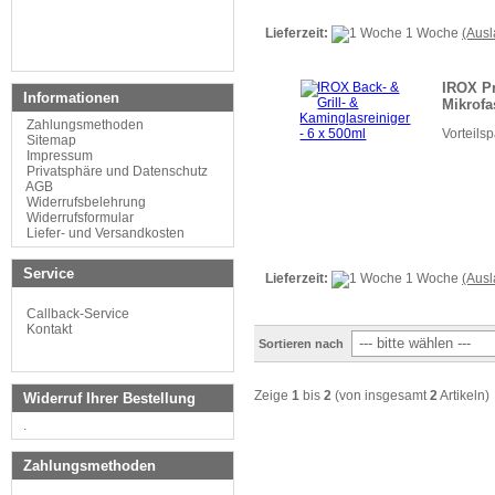
Lieferzeit:
1 Woche
(Aus
IROX Pr
Informationen
Mikrofa
Zahlungsmethoden
Vorteils
Sitemap
Impressum
Privatsphäre und Datenschutz
AGB
Widerrufsbelehrung
Widerrufsformular
Liefer- und Versandkosten
Service
Lieferzeit:
1 Woche
(Aus
Callback-Service
Kontakt
Sortieren nach
Zeige
1
bis
2
(von insgesamt
2
Artikeln)
Widerruf Ihrer Bestellung
.
Zahlungsmethoden