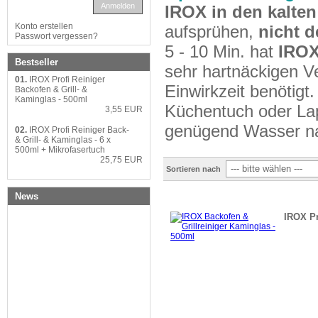
Anmelden
IROX
in den kalte
Konto erstellen
aufsprühen,
nicht 
Passwort vergessen?
5 - 10 Min. hat
IRO
Bestseller
sehr hartnäckigen V
01.
IROX Profi Reiniger
Einwirkzeit benötig
Backofen & Grill- &
Kaminglas - 500ml
Küchentuch oder Lap
3,55 EUR
genügend Wasser na
02.
IROX Profi Reiniger Back-
& Grill- & Kaminglas - 6 x
500ml + Mikrofasertuch
25,75 EUR
Sortieren nach
News
IROX Pr