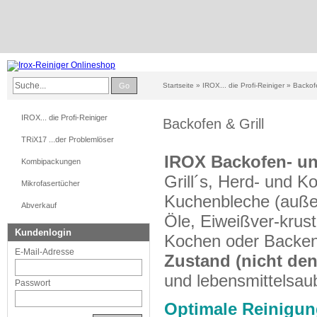
Go
Startseite
»
IROX... die Profi-Reiniger
»
Backofe
IROX... die Profi-Reiniger
Backofen & Grill
TRiX17 ...der Problemlöser
IROX
Backofen- und
Kombipackungen
Grill´s, Herd- und K
Mikrofasertücher
Kuchenbleche (auße
Abverkauf
Öle, Eiweißver-krus
Kundenlogin
Kochen oder Backe
E-Mail-Adresse
Zustand (nicht den
und lebensmittelsau
Passwort
Optimale Reinigu