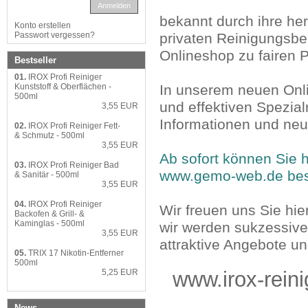
Anmelden
bekannt durch ihre he
Konto erstellen
Passwort vergessen?
privaten Reinigungsber
Onlineshop zu fairen 
Bestseller
01.
IROX Profi Reiniger
Kunststoff & Oberflächen -
In unserem neuen Onli
500ml
und effektiven Spezial
3,55 EUR
Informationen und neu
02.
IROX Profi Reiniger Fett-
& Schmutz - 500ml
3,55 EUR
Ab sofort können Sie h
03.
IROX Profi Reiniger Bad
www.gemo-web.de
bes
& Sanitär - 500ml
3,55 EUR
04.
IROX Profi Reiniger
Wir freuen uns Sie hi
Backofen & Grill- &
Kaminglas - 500ml
wir werden sukzessive
3,55 EUR
attraktive Angebote u
05.
TRIX 17 Nikotin-Entferner
500ml
5,25 EUR
www.irox-reinig
News