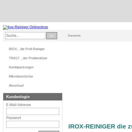
Go
Startseite
IROX... die Profi-Reiniger
TRiX17 ...der Problemlöser
Kombipackungen
Mikrofasertücher
Abverkauf
Kundenlogin
E-Mail-Adresse
Passwort
IROX-REINIGER die zu